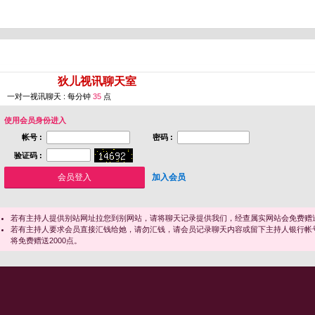
您即将进入 [
狄儿视讯聊天室
]
一对一视讯聊天 : 每分钟
35
点
使用会员身份进入
帐号 :
密码 :
验证码 :
加入会员
若有主持人提供别站网址拉您到别网站，请将聊天记录提供我们，经查属实网站会免费赠送
若有主持人要求会员直接汇钱给她，请勿汇钱，请会员记录聊天内容或留下主持人银行帐
将免费赠送2000点。