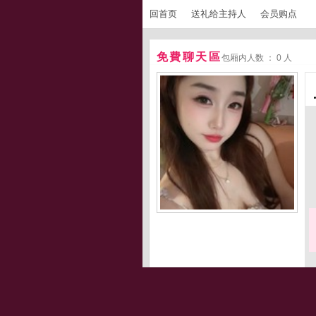
回首页
送礼给主持人
会员购点
免費聊天區
包厢内人数 ： 0 人